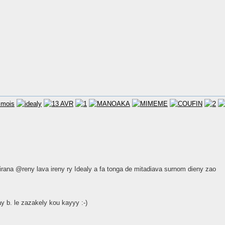
ana @reny lava ireny ry Idealy a fa tonga de mitadiava surnom dieny zao
 b. le zazakely kou kayyy :-)