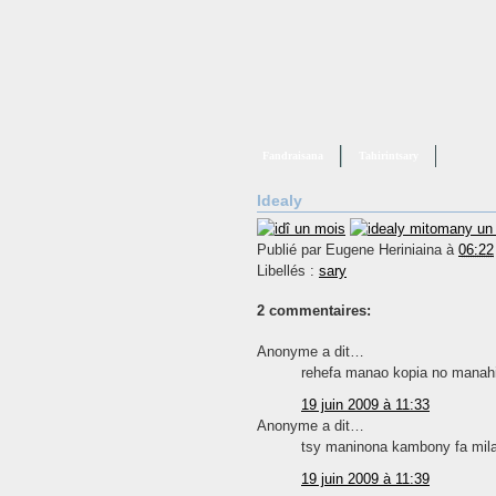
Fandraisana
Tahirintsary
Idealy
Publié par
Eugene Heriniaina
à
06:22
Libellés :
sary
2 commentaires:
Anonyme a dit…
rehefa manao kopia no manahir
19 juin 2009 à 11:33
Anonyme a dit…
tsy maninona kambony fa milay
19 juin 2009 à 11:39